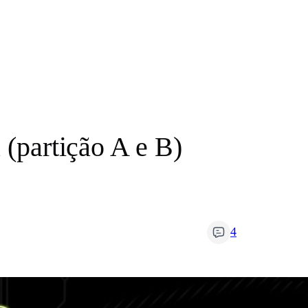
 (partição A e B)
4