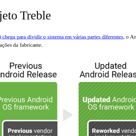
eto Treble
) chega para dividir o sistema em várias partes diferentes
, o A
zações da fabricante.