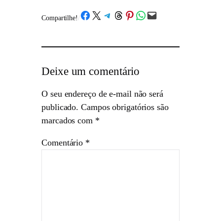
Share on Facebook
Share on X
Share on Telegram
Share on Threads
Share on Pinterest
Share on WhatsApp
Email this Page
Compartilhe!
/
Deixe um comentário
O seu endereço de e-mail não será
publicado.
Campos obrigatórios são
marcados com
*
Comentário
*