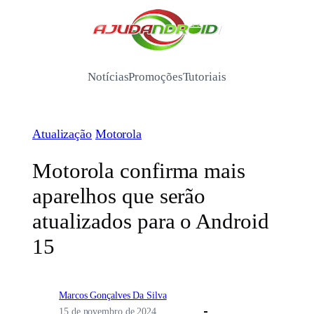
Pular
para
/
o
conteúdo
Notícias
Promoções
Tutoriais
Atualização
Motorola
Motorola confirma mais
aparelhos que serão
atualizados para o Android
15
Marcos Gonçalves Da Silva
15 de novembro de 2024