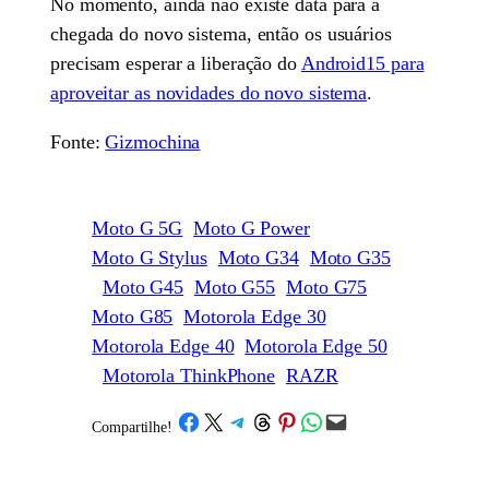
No momento, ainda não existe data para a
chegada do novo sistema, então os usuários
precisam esperar a liberação do
Android15 para
aproveitar as novidades do novo sistema
.
Fonte:
Gizmochina
Moto G 5G
Moto G Power
Moto G Stylus
Moto G34
Moto G35
Moto G45
Moto G55
Moto G75
Moto G85
Motorola Edge 30
Motorola Edge 40
Motorola Edge 50
Motorola ThinkPhone
RAZR
Share on Facebook
Share on X
Share on Telegram
Share on Threads
Share on Pinterest
Share on WhatsApp
Email this Page
Compartilhe!
/