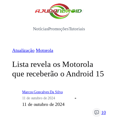
Pular
para
/
o
conteúdo
Notícias
Promoções
Tutoriais
Atualização
Motorola
Lista revela os Motorola
que receberão o Android 15
Marcos Gonçalves Da Silva
11 de outubro de 2024
11 de outubro de 2024
10