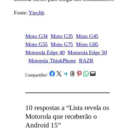
Fonte:
Ytechb
Moto G34
Moto G35
Moto G45
Moto G55
Moto G75
Moto G85
Motorola Edge 40
Motorola Edge 50
Motorola ThinkPhone
RAZR
Share on Facebook
Share on X
Share on Telegram
Share on Threads
Share on Pinterest
Share on WhatsApp
Email this Page
Compartilhe!
/
10 respostas a “Lista revela os
Motorola que receberão o
Android 15”