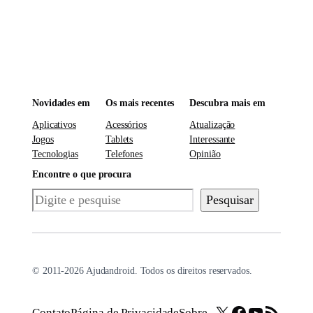
Novidades em
Os mais recentes
Descubra mais em
Aplicativos
Acessórios
Atualização
Jogos
Tablets
Interessante
Tecnologias
Telefones
Opinião
Encontre o que procura
Pesquisar
Pesquisar
© 2011-2026 Ajudandroid. Todos os direitos reservados.
X
Facebook
Youtube
Feed RSS
Contato
Página de Privacidade
Sobre