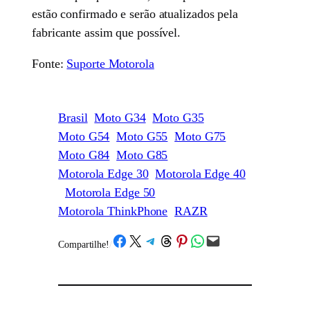
estão confirmado e serão atualizados pela
fabricante assim que possível.
Fonte:
Suporte Motorola
Brasil
Moto G34
Moto G35
Moto G54
Moto G55
Moto G75
Moto G84
Moto G85
Motorola Edge 30
Motorola Edge 40
Motorola Edge 50
Motorola ThinkPhone
RAZR
Share on Facebook
Share on X
Share on Telegram
Share on Threads
Share on Pinterest
Share on WhatsApp
Email this Page
Compartilhe!
/