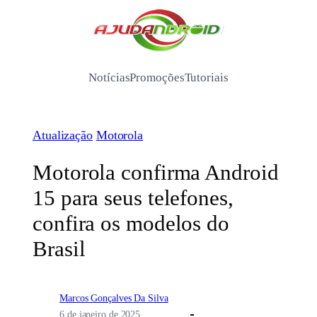
Pular
para
/
o
conteúdo
Notícias
Promoções
Tutoriais
Atualização
Motorola
Motorola confirma Android
15 para seus telefones,
confira os modelos do
Brasil
Marcos Gonçalves Da Silva
6 de janeiro de 2025