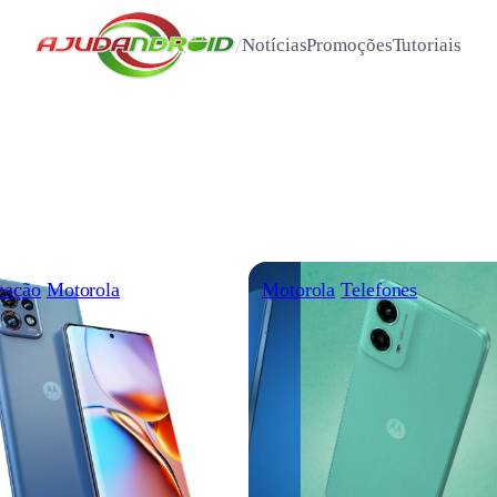
/
Notícias
Promoções
Tutoriais
zação
Motorola
Motorola
Telefones