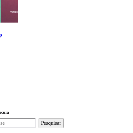
ip
ocura
Pesquisar