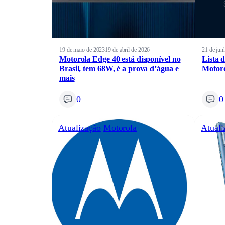
19 de maio de 2023
19 de abril de 2026
21 de jun
Motorola Edge 40 está disponível no
Lista 
Brasil, tem 68W, é a prova d’água e
Motoro
mais
0
0
Atualização
Motorola
Atuali