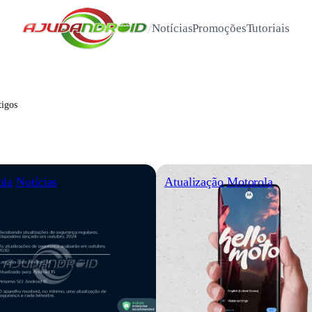
/
Notícias
Promoções
Tutoriais
tigos
ola
Notícias
Atualização
Motorola