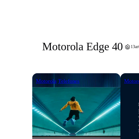
Pular
para
o
conteúdo
Motorola Edge 40
/
13
ar
Motorola
Telefones
Motor