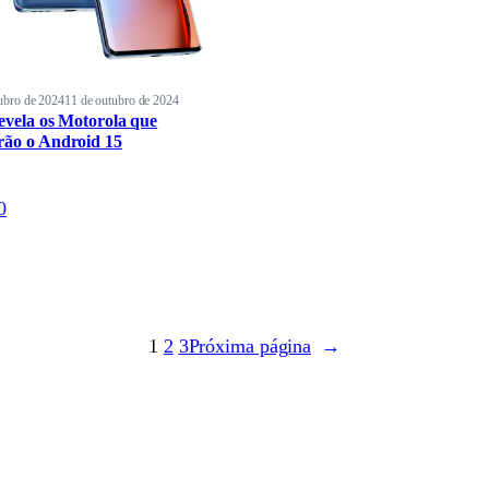
ubro de 2024
11 de outubro de 2024
revela os Motorola que
rão o Android 15
0
1
2
3
Próxima página
→