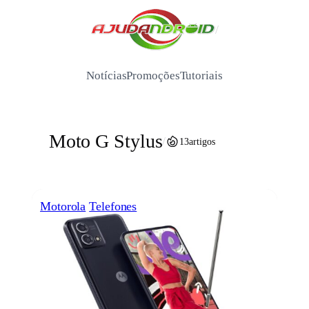
Pular
para
/
o
conteúdo
Notícias
Promoções
Tutoriais
Moto G Stylus
/
13
artigos
Motorola
Telefones