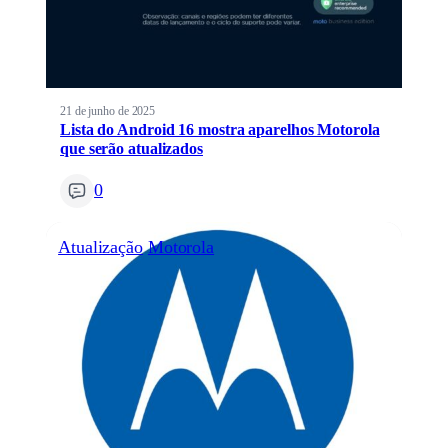
21 de junho de 2025
Lista do Android 16 mostra aparelhos Motorola
que serão atualizados
0
Atualização
Motorola