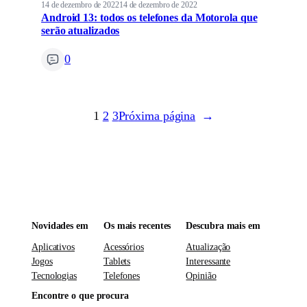
14 de dezembro de 2022
14 de dezembro de 2022
Android 13: todos os telefones da Motorola que
serão atualizados
0
1
2
3
Próxima página
→
Novidades em
Os mais recentes
Descubra mais em
Aplicativos
Acessórios
Atualização
Jogos
Tablets
Interessante
Tecnologias
Telefones
Opinião
Encontre o que procura