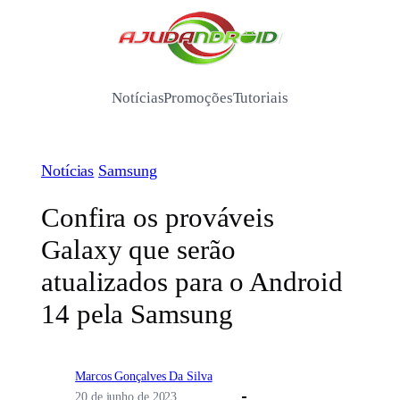
Pular
para
/
o
conteúdo
Notícias
Promoções
Tutoriais
Notícias
Samsung
Confira os prováveis
Galaxy que serão
atualizados para o Android
14 pela Samsung
Marcos Gonçalves Da Silva
20 de junho de 2023