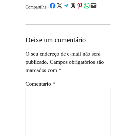
Share on Facebook
Share on X
Share on Telegram
Share on Threads
Share on Pinterest
Share on WhatsApp
Email this Page
Compartilhe!
/
Deixe um comentário
O seu endereço de e-mail não será
publicado.
Campos obrigatórios são
marcados com
*
Comentário
*