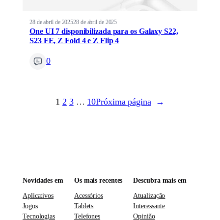
28 de abril de 2025
28 de abril de 2025
One UI 7 disponibilizada para os Galaxy S22,
S23 FE, Z Fold 4 e Z Flip 4
0
1
2
3
…
10
Próxima página
→
Novidades em
Os mais recentes
Descubra mais em
Aplicativos
Acessórios
Atualização
Jogos
Tablets
Interessante
Tecnologias
Telefones
Opinião