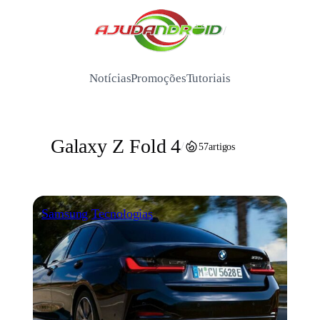
Pular
para
/
o
conteúdo
Notícias
Promoções
Tutoriais
Galaxy Z Fold 4
/
57
artigos
Samsung
Tecnologias