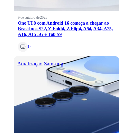
9 de outubro de 2025
One UI 8 com Android 16 começa a chegar ao
Brasil nos S22, Z Fold4, Z Flip4, A54, A34, A25,
A16, A15 5G e Tab S9
0
Atualização
Samsung