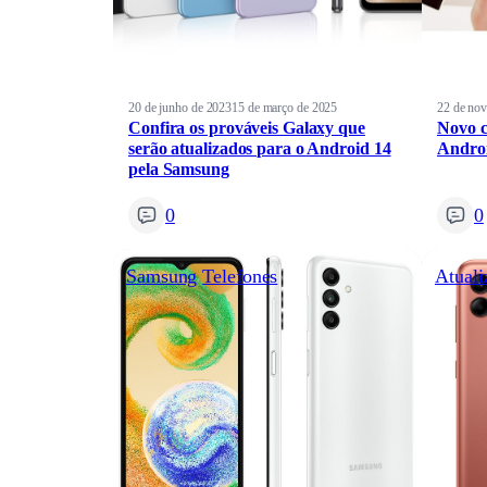
20 de junho de 2023
15 de março de 2025
22 de no
Confira os prováveis Galaxy que
Novo 
serão atualizados para o Android 14
Androi
pela Samsung
0
0
Samsung
Telefones
Atuali