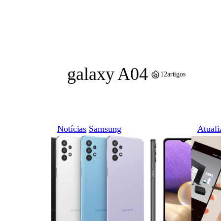
Pular
para
o
conteúdo
galaxy A04
/
12
artigos
Notícias
Samsung
Atuali