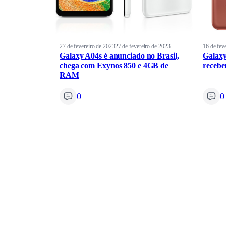
27 de fevereiro de 2023
27 de fevereiro de 2023
16 de fev
Galaxy A04s é anunciado no Brasil,
Galaxy
chega com Exynos 850 e 4GB de
recebe
RAM
0
0