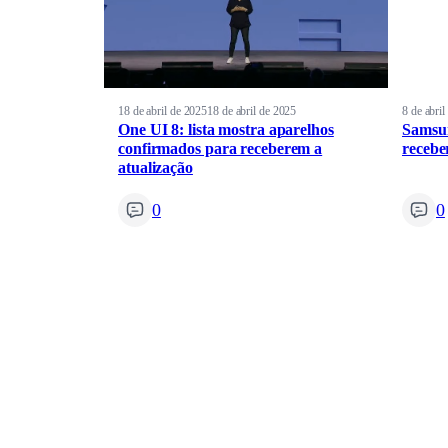
18 de abril de 2025
18 de abril de 2025
8 de abri
One UI 8: lista mostra aparelhos
Samsun
confirmados para receberem a
recebe
atualização
0
0