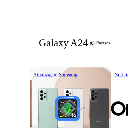
Pular
para
o
conteúdo
Galaxy A24
/
13
artigos
Atualização
Samsung
Notíci