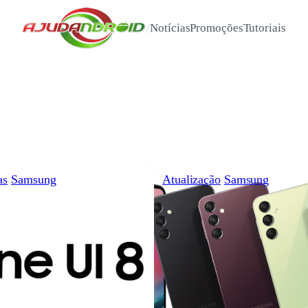
/
Notícias
Promoções
Tutoriais
as
Samsung
Atualização
Samsung