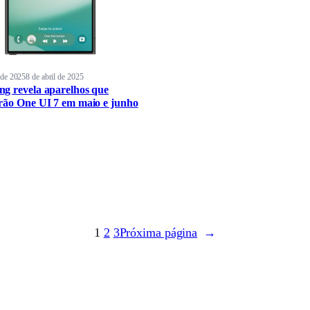
l de 2025
8 de abril de 2025
g revela aparelhos que
rão One UI 7 em maio e junho
1
2
3
Próxima página
→