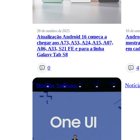
28 de outubro de 2025
16 de set
Atualização Android 16 começa a
Androi
chegar aos A73, A53, A24, A15, A07,
mostra
A06, A33, S21 FE e para a linha
em cad
Galaxy Tab S8
0
4
Notícias
Samsung
Notíci