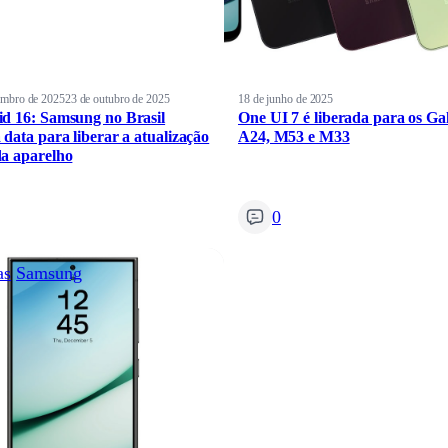
embro de 2025
23 de outubro de 2025
18 de junho de 2025
d 16: Samsung no Brasil
One UI 7 é liberada para os Ga
 data para liberar a atualização
A24, M53 e M33
a aparelho
0
as
Samsung