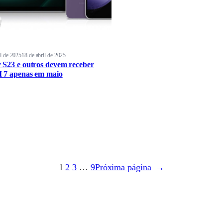
il de 2025
18 de abril de 2025
 S23 e outros devem receber
 7 apenas em maio
1
2
3
…
9
Próxima página
→