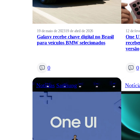
19 de maio de 2023
19 de abril de 2026
12 de fev
Galaxy recebe chave digital no Brasil
One UI
para veículos BMW selecionados
recebe
versão
0
0
Notícias
Samsung
Notíci