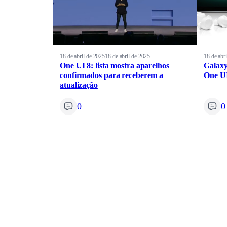
18 de abril de 2025
18 de abril de 2025
18 de abr
One UI 8: lista mostra aparelhos
Galaxy
confirmados para receberem a
One UI
atualização
0
0