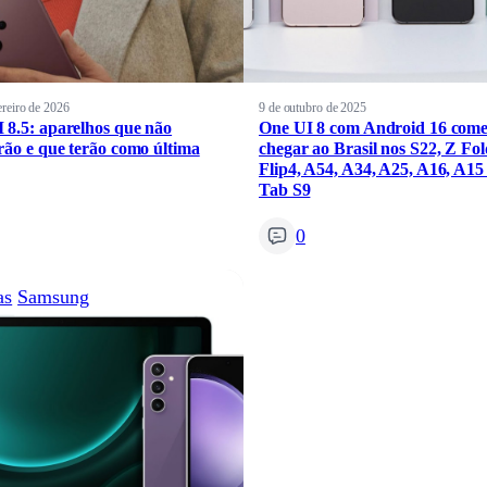
ereiro de 2026
9 de outubro de 2025
 8.5: aparelhos que não
One UI 8 com Android 16 come
rão e que terão como última
chegar ao Brasil nos S22, Z Fol
Flip4, A54, A34, A25, A16, A15
Tab S9
0
as
Samsung