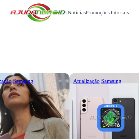
/
Notícias
Promoções
Tutoriais
zação
Samsung
Atualização
Samsung