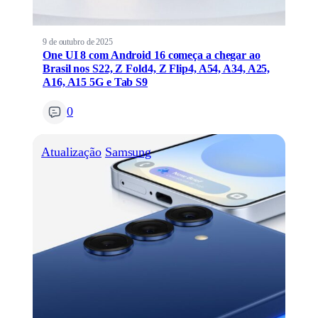
9 de outubro de 2025
One UI 8 com Android 16 começa a chegar ao
Brasil nos S22, Z Fold4, Z Flip4, A54, A34, A25,
A16, A15 5G e Tab S9
0
Atualização
Samsung