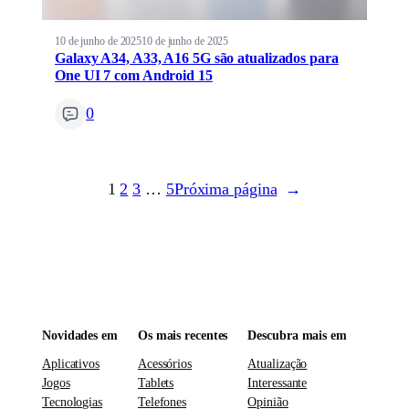
10 de junho de 2025
10 de junho de 2025
Galaxy A34, A33, A16 5G são atualizados para
One UI 7 com Android 15
0
1
2
3
…
5
Próxima página
→
Novidades em
Os mais recentes
Descubra mais em
Aplicativos
Acessórios
Atualização
Jogos
Tablets
Interessante
Tecnologias
Telefones
Opinião