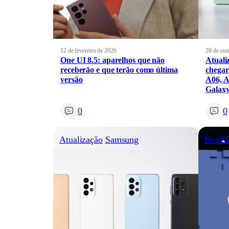
12 de fevereiro de 2026
28 de out
One UI 8.5: aparelhos que não
Atuali
receberão e que terão como última
chegar
versão
A06, A
Galaxy
0
0
Atualização
Samsung
Notíci