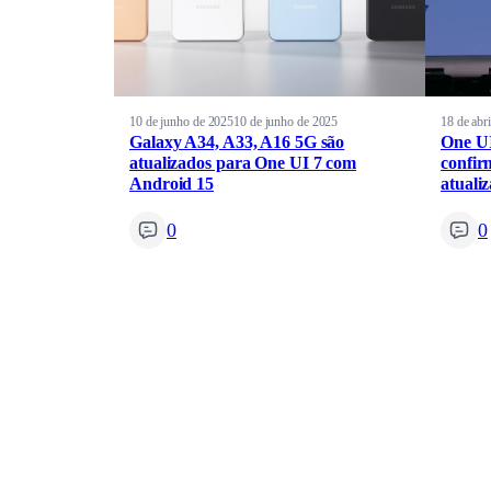
10 de junho de 2025
10 de junho de 2025
18 de abr
Galaxy A34, A33, A16 5G são
One UI
atualizados para One UI 7 com
confir
Android 15
atuali
0
0