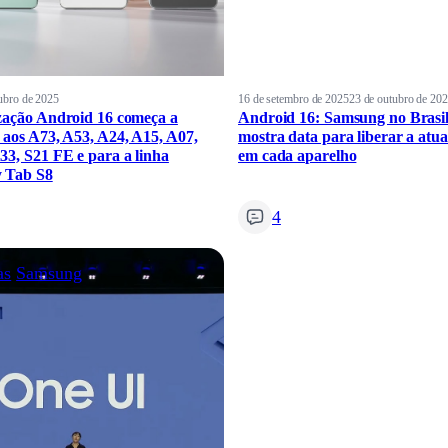
ubro de 2025
16 de setembro de 2025
23 de outubro de 20
zação Android 16 começa a
Android 16: Samsung no Brasi
 aos A73, A53, A24, A15, A07,
mostra data para liberar a atua
33, S21 FE e para a linha
em cada aparelho
 Tab S8
4
as
Samsung