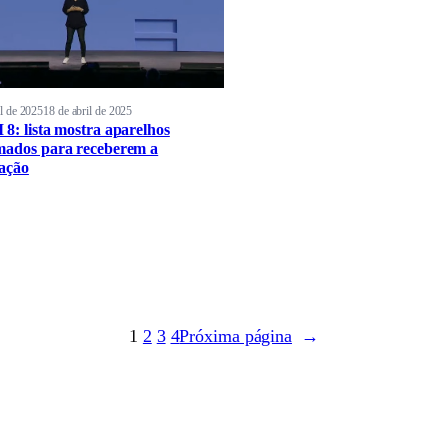
il de 2025
18 de abril de 2025
 8: lista mostra aparelhos
mados para receberem a
zação
1
2
3
4
Próxima página
→