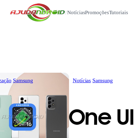
/
Notícias
Promoções
Tutoriais
zação
Samsung
Notícias
Samsung