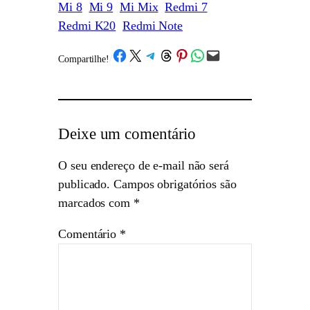
Mi 8
Mi 9
Mi Mix
Redmi 7
Redmi K20
Redmi Note
Share on Facebook
Share on X
Share on Telegram
Share on Threads
Share on Pinterest
Share on WhatsApp
Email this Page
Compartilhe!
/
Deixe um comentário
O seu endereço de e-mail não será
publicado.
Campos obrigatórios são
marcados com
*
Comentário
*