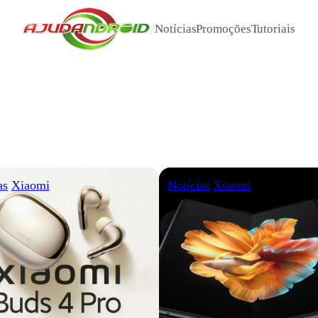
/
Notícias
Promoções
Tutoriais
as
Xiaomi
Notícias
Xiaomi