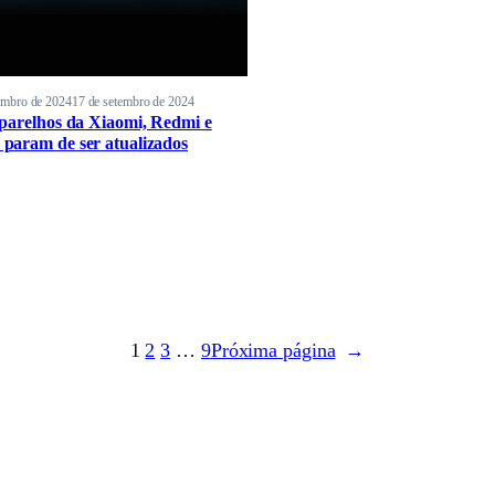
embro de 2024
17 de setembro de 2024
parelhos da Xiaomi, Redmi e
aram de ser atualizados
1
2
3
…
9
Próxima página
→