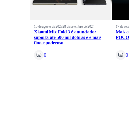
15 de agosto de 2023
28 de setembro de 2024
17 de set
Xiaomi Mix Fold 3 é anunciado:
Mais a
suporta até 500 mil dobras e é mais
POCO p
fino e poderoso
0
0