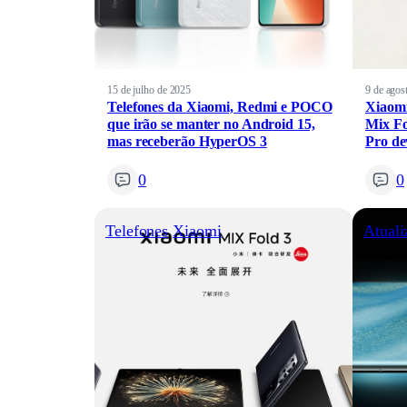
15 de julho de 2025
9 de agos
Telefones da Xiaomi, Redmi e POCO
Xiaomi
que irão se manter no Android 15,
Mix Fo
mas receberão HyperOS 3
Pro de
0
0
Telefones
Xiaomi
Atuali