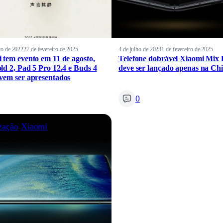
to de 2022
27 de fevereiro de 2025
4 de julho de 2023
1 de fevereiro de 2025
 tem evento em 11 de agosto,
Telefone dobrável Xiaomi Mix 
ld 2, Pad 5 Pro 12.4 e Buds 4
deve ser lançado apenas na Ch
vem ser apresentados
0
zação
Xiaomi