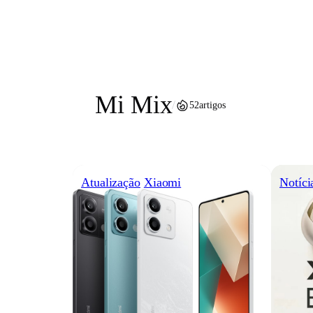
Pular
para
o
conteúdo
Mi Mix
/
52
artigos
Atualização
Xiaomi
Notíci