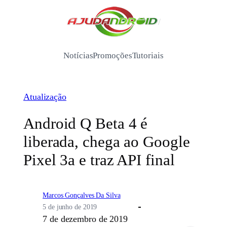
Pular
para
/
o
conteúdo
Notícias
Promoções
Tutoriais
Atualização
Android Q Beta 4 é
liberada, chega ao Google
Pixel 3a e traz API final
Marcos Gonçalves Da Silva
5 de junho de 2019
7 de dezembro de 2019