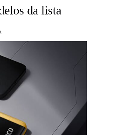
elos da lista
5.