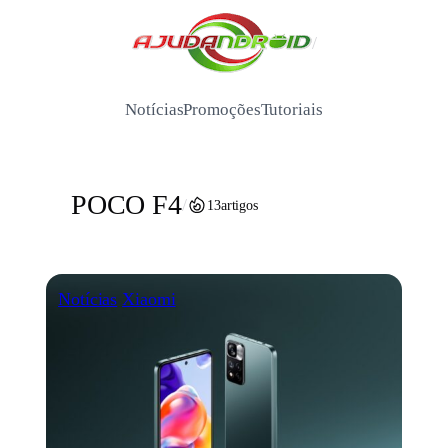
Pular
para
/
o
conteúdo
Notícias
Promoções
Tutoriais
POCO F4
/
13
artigos
Notícias
Xiaomi