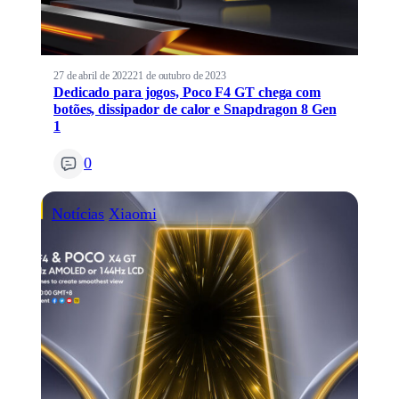
27 de abril de 2022
21 de outubro de 2023
Dedicado para jogos, Poco F4 GT chega com
botões, dissipador de calor e Snapdragon 8 Gen
1
0
Notícias
Xiaomi