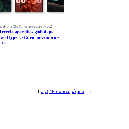
vembro de 2024
14 de novembro de 2024
 revela aparelhos global que
rão HyperOS 2 em novembro e
bro
1
2
3
4
Próxima página
→