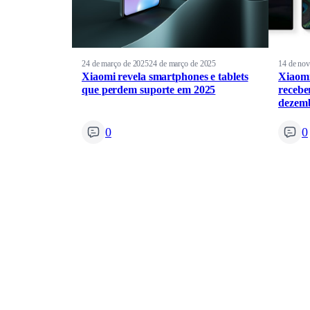
24 de março de 2025
24 de março de 2025
14 de no
Xiaomi revela smartphones e tablets
Xiaomi
que perdem suporte em 2025
recebe
dezem
0
0