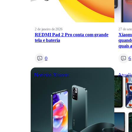
2 de janeiro de 2026
27 de set
REDMI Pad 2 Pro conta com grande
Xiaom
tela e bateria
quando
quais 
0
6
Notícias
Xiaomi
Atuali