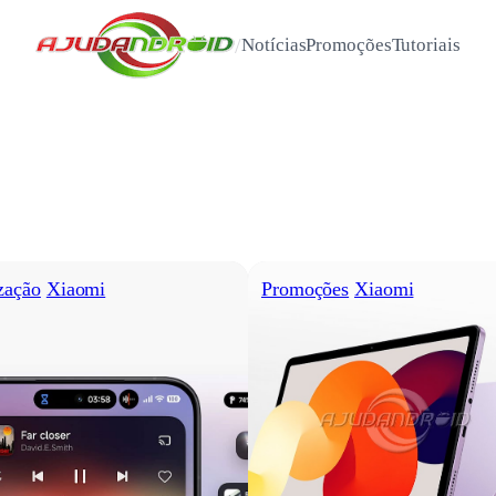
/
Notícias
Promoções
Tutoriais
zação
Xiaomi
Promoções
Xiaomi