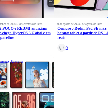
embro de 2025
27 de setembro de 2025
9 de agosto de 2025
9 de agosto de 2025
i, POCO e REDMI anunciam
Compre o Redmi Pad SE mais
 chega HyperOS 3 Global e em
barato: tablet a partir de R$ 1.
aparelhos
reais
0
zação
Xiaomi