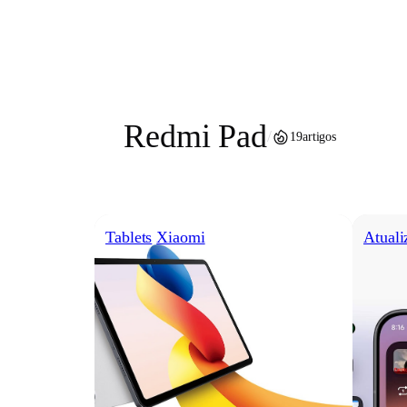
Pular
para
o
conteúdo
Redmi Pad
/
19
artigos
Tablets
Xiaomi
Atuali