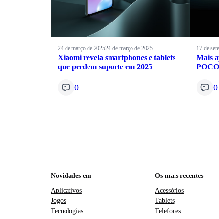
24 de março de 2025
24 de março de 2025
17 de set
Xiaomi revela smartphones e tablets
Mais a
que perdem suporte em 2025
POCO p
0
0
Novidades em
Os mais recentes
Aplicativos
Acessórios
Jogos
Tablets
Tecnologias
Telefones