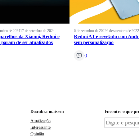
embro de 2024
17 de setembro de 2024
6 de setembro de 2022
6 de setembro de 2022
parelhos da Xiaomi, Redmi e
Redmi A1 é revelado com Andr
aram de ser atualizados
sem personalização
0
Descubra mais em
Encontre o que pr
Pesquisar
Atualização
Interessante
Opinião