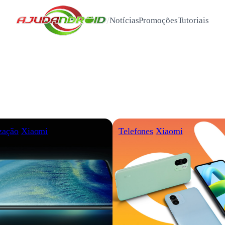
/
Notícias
Promoções
Tutoriais
zação
Xiaomi
Telefones
Xiaomi