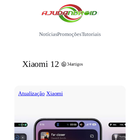
Pular
para
/
o
conteúdo
Notícias
Promoções
Tutoriais
Xiaomi 12
/
34
artigos
Atualização
Xiaomi