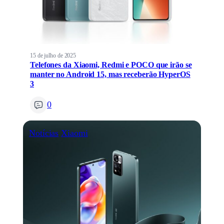
15 de julho de 2025
Telefones da Xiaomi, Redmi e POCO que irão se
manter no Android 15, mas receberão HyperOS
3
0
Notícias
Xiaomi