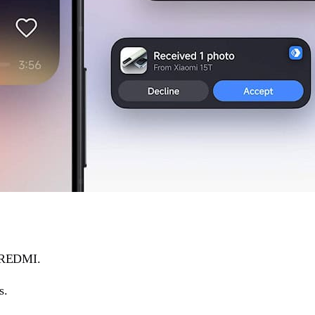
e REDMI.
s.