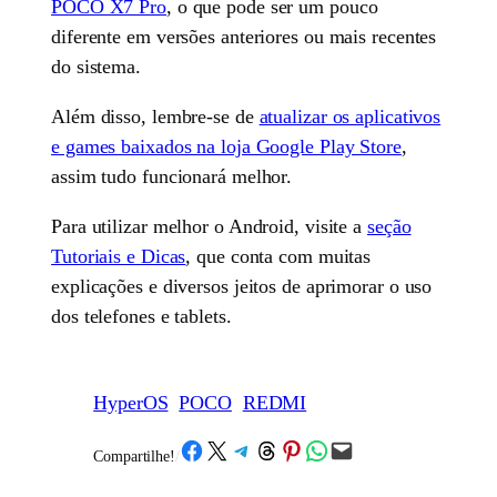
POCO X7 Pro
, o que pode ser um pouco
diferente em versões anteriores ou mais recentes
do sistema.
Além disso, lembre-se de
atualizar os aplicativos
e games baixados na loja Google Play Store
,
assim tudo funcionará melhor.
Para utilizar melhor o Android, visite a
seção
Tutoriais e Dicas
, que conta com muitas
explicações e diversos jeitos de aprimorar o uso
dos telefones e tablets.
HyperOS
POCO
REDMI
Share on Facebook
Share on X
Share on Telegram
Share on Threads
Share on Pinterest
Share on WhatsApp
Email this Page
Compartilhe!
/