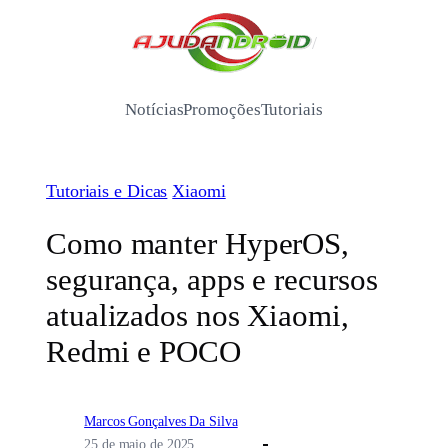
Pular
para
/
o
conteúdo
Notícias
Promoções
Tutoriais
Tutoriais e Dicas
Xiaomi
Como manter HyperOS,
segurança, apps e recursos
atualizados nos Xiaomi,
Redmi e POCO
Marcos Gonçalves Da Silva
25 de maio de 2025