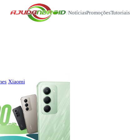
/
Notícias
Promoções
Tutoriais
nes
Xiaomi