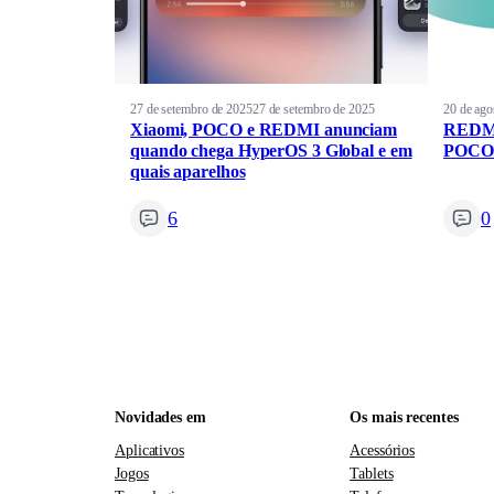
27 de setembro de 2025
27 de setembro de 2025
20 de ago
Xiaomi, POCO e REDMI anunciam
REDMI
quando chega HyperOS 3 Global e em
POCO 
quais aparelhos
6
0
Novidades em
Os mais recentes
Aplicativos
Acessórios
Jogos
Tablets