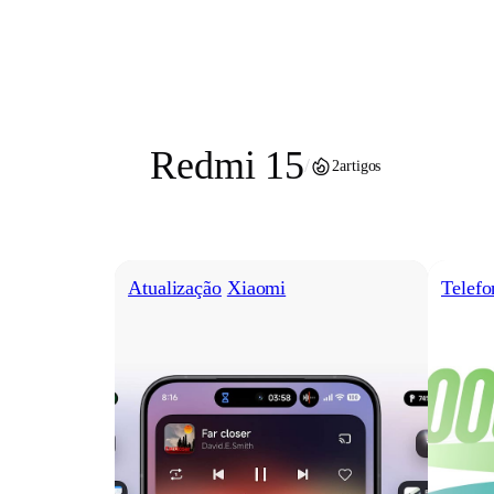
Pular
para
o
conteúdo
Redmi 15
/
2
artigos
Atualização
Xiaomi
Telefo