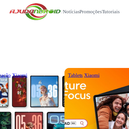
/
Notícias
Promoções
Tutoriais
zação
Xiaomi
Tablets
Xiaomi