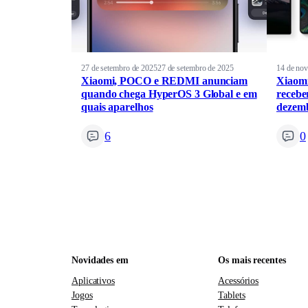
27 de setembro de 2025
27 de setembro de 2025
14 de no
Xiaomi, POCO e REDMI anunciam
Xiaomi
quando chega HyperOS 3 Global e em
recebe
quais aparelhos
dezem
6
0
Novidades em
Os mais recentes
Aplicativos
Acessórios
Jogos
Tablets