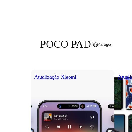
Pular
para
o
conteúdo
POCO PAD
/
4
artigos
Atualização
Xiaomi
Atuali