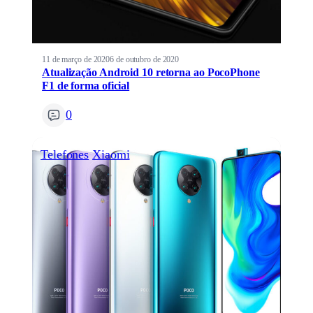
11 de março de 2020
6 de outubro de 2020
Atualização Android 10 retorna ao PocoPhone
F1 de forma oficial
0
Telefones
Xiaomi