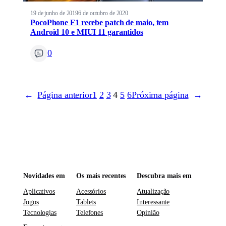
19 de junho de 2019
6 de outubro de 2020
PocoPhone F1 recebe patch de maio, tem
Android 10 e MIUI 11 garantidos
0
←
Página anterior
1
2
3
4
5
6
Próxima página
→
Novidades em
Os mais recentes
Descubra mais em
Aplicativos
Acessórios
Atualização
Jogos
Tablets
Interessante
Tecnologias
Telefones
Opinião