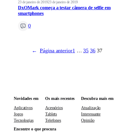
23 de janeiro de 2019
23 de janeiro de 2019
DxOMark começa a testar câmera de selfie em
smartphones
0
←
Página anterior
1
…
35
36
37
Novidades em
Os mais recentes
Descubra mais em
Aplicativos
Acessórios
Atualização
Jogos
Tablets
Interessante
Tecnologias
Telefones
Opinião
Encontre o que procura