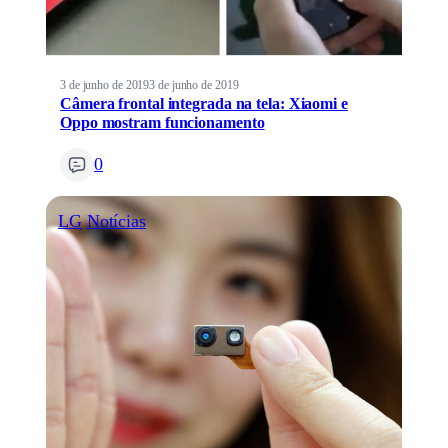
3 de junho de 2019
3 de junho de 2019
Câmera frontal integrada na tela: Xiaomi e
Oppo mostram funcionamento
0
LG
Notícias