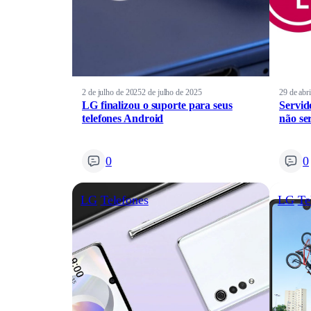
2 de julho de 2025
2 de julho de 2025
29 de abr
LG finalizou o suporte para seus
Servid
telefones Android
não ser
0
0
LG
Telefones
LG
Te