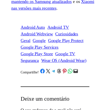
mantendo os Samsung atualizados
e os
Xiaomi
nas versões mais recentes
.
Android Auto
Android TV
Android Webview
Curiosidades
Geral
Google
Google Play Protect
Google Play Services
Google Play Store
Google TV
Segurança
Wear OS (Android Wear)
Share on Facebook
Share on X
Share on Telegram
Share on Threads
Share on Pinterest
Share on WhatsApp
Email this Page
Compartilhe!
/
Deixe um comentário
O seu endereço de e-mail não será