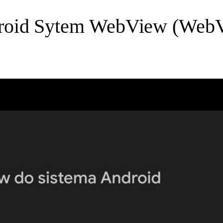
droid Sytem WebView (WebV