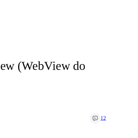
View (WebView do
12