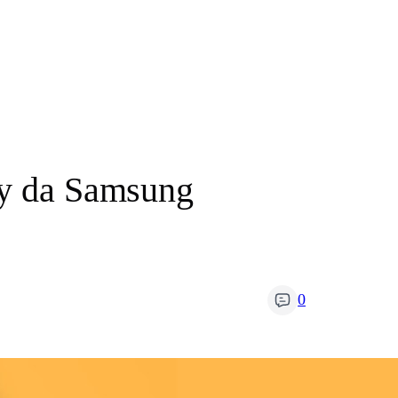
xy da Samsung
0