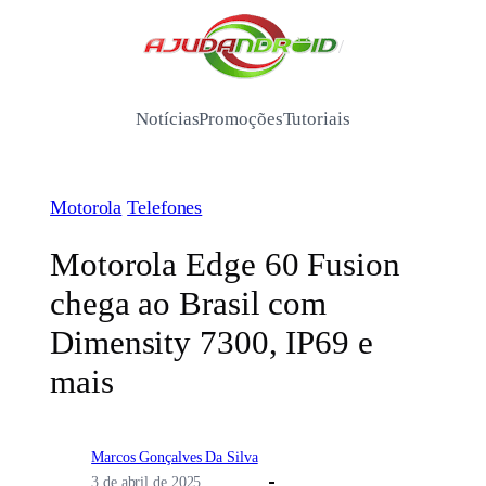
Pular
para
/
o
conteúdo
Notícias
Promoções
Tutoriais
Motorola
Telefones
Motorola Edge 60 Fusion
chega ao Brasil com
Dimensity 7300, IP69 e
mais
Marcos Gonçalves Da Silva
3 de abril de 2025