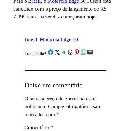
Para o
Brasil
, o
Motorola Edge 50
Fusion está
estreando com o preço de lançamento de R$
2.999 reais, as vendas começaram hoje.
Brasil
Motorola Edge 50
Share on Facebook
Share on X
Share on Telegram
Share on Threads
Share on Pinterest
Share on WhatsApp
Email this Page
Compartilhe!
/
Deixe um comentário
O seu endereço de e-mail não será
publicado.
Campos obrigatórios são
marcados com
*
Comentário
*