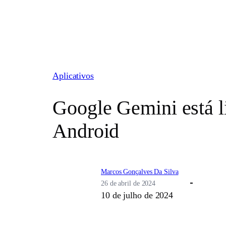
Pular
para
o
conteúdo
Aplicativos
Google Gemini está l
Android
Marcos Gonçalves Da Silva
26 de abril de 2024
10 de julho de 2024