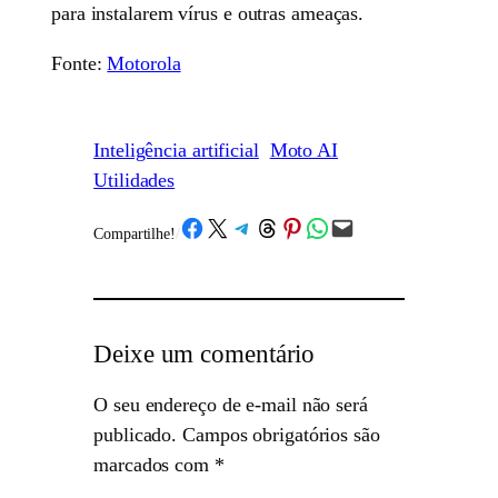
para instalarem vírus e outras ameaças.
Fonte:
Motorola
Inteligência artificial
Moto AI
Utilidades
Share on Facebook
Share on X
Share on Telegram
Share on Threads
Share on Pinterest
Share on WhatsApp
Email this Page
Compartilhe!
/
Deixe um comentário
O seu endereço de e-mail não será
publicado.
Campos obrigatórios são
marcados com
*