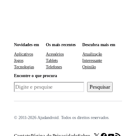
Novidades em
Os mais recentes
Descubra mais em
Aplicativos
Acessórios
Atualização
Jogos
Tablets
Interessante
Tecnologias
Telefones
Opinião
Encontre o que procura
Pesquisar
Pesquisar
© 2011-2026 Ajudandroid. Todos os direitos reservados.
X
Facebook
Youtube
Feed RSS
Contato
Página de Privacidade
Sobre