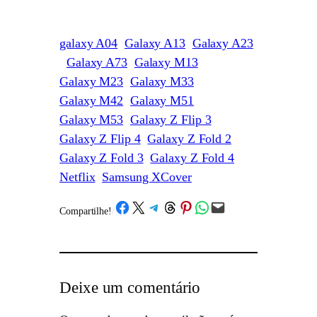
galaxy A04
Galaxy A13
Galaxy A23
Galaxy A73
Galaxy M13
Galaxy M23
Galaxy M33
Galaxy M42
Galaxy M51
Galaxy M53
Galaxy Z Flip 3
Galaxy Z Flip 4
Galaxy Z Fold 2
Galaxy Z Fold 3
Galaxy Z Fold 4
Netflix
Samsung XCover
Share on Facebook
Share on X
Share on Telegram
Share on Threads
Share on Pinterest
Share on WhatsApp
Email this Page
Compartilhe!
/
Deixe um comentário