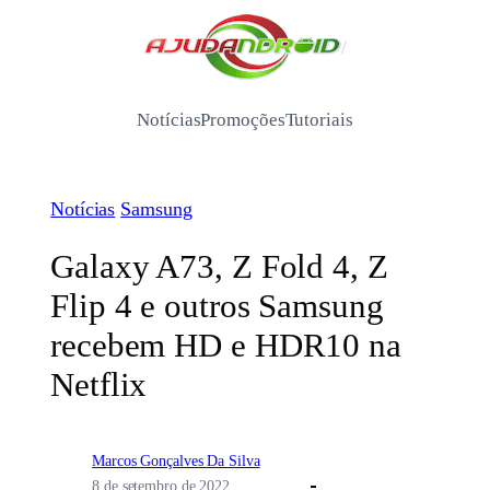
Pular
para
/
o
conteúdo
Notícias
Promoções
Tutoriais
Notícias
Samsung
Galaxy A73, Z Fold 4, Z
Flip 4 e outros Samsung
recebem HD e HDR10 na
Netflix
Marcos Gonçalves Da Silva
8 de setembro de 2022