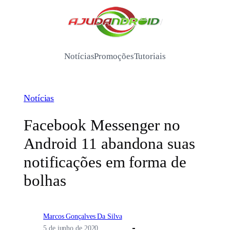
Pular
para
/
o
conteúdo
Notícias
Promoções
Tutoriais
Notícias
Facebook Messenger no
Android 11 abandona suas
notificações em forma de
bolhas
Marcos Gonçalves Da Silva
5 de junho de 2020