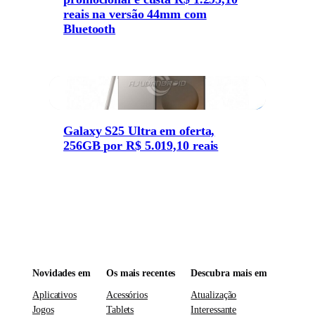
reais na versão 44mm com
Bluetooth
Galaxy S25 Ultra em oferta,
256GB por R$ 5.019,10 reais
Novidades em
Os mais recentes
Descubra mais em
Aplicativos
Acessórios
Atualização
Jogos
Tablets
Interessante