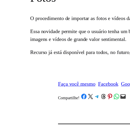
O procedimento de importar as fotos e vídeos d
Essa novidade permite que o usuário tenha um b
imagens e vídeos de grande valor sentimental.
Recurso já está disponível para todos, no futu
Faça você mesmo
Facebook
Goo
Share on Facebook
Share on X
Share on Telegram
Share on Threads
Share on Pinterest
Share on What
Email this Page
Compartilhe!
/