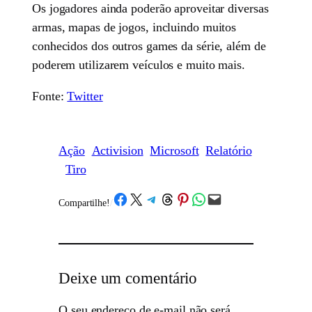
Os jogadores ainda poderão aproveitar diversas
armas, mapas de jogos, incluindo muitos
conhecidos dos outros games da série, além de
poderem utilizarem veículos e muito mais.
Fonte:
Twitter
Ação
Activision
Microsoft
Relatório
Tiro
Share on Facebook
Share on X
Share on Telegram
Share on Threads
Share on Pinterest
Share on WhatsApp
Email this Page
Compartilhe!
/
Deixe um comentário
O seu endereço de e-mail não será