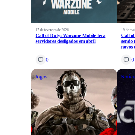
17 de fevereiro de 2026
19 de mai
Call of Duty: Warzone Mobile terá
Call o
servidores desligados em abril
sendo 
novos 
0
0
Jogos
Notíci