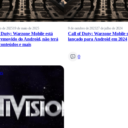
o de 2025
19 de maio de 2025
9 de outubro de 2023
27 de julho de 2024
f Duty: Warzone Mobile está
Call of Duty: Warzone Mobile 
removido do Android, não terá
lançado para Android em 2024
conteúdos e mais
0
as