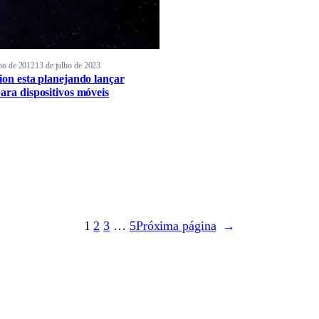
ho de 2012
13 de julho de 2023
sion esta planejando lançar
para dispositivos móveis
1
2
3
…
5
Próxima página
→