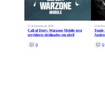
17 de fevereiro de 2026
12 de fev
Call of Duty: Warzone Mobile terá
Tomb R
servidores desligados em abril
Andro
0
0