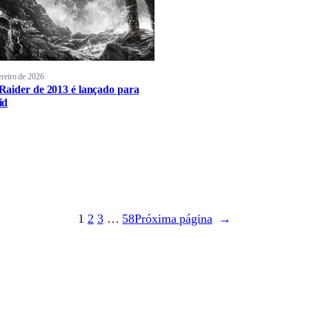
ereiro de 2026
aider de 2013 é lançado para
id
1
2
3
…
58
Próxima página
→