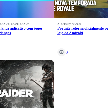
l de 2026
9 de abril de 2026
20 de março de 2026
 lança aplicativo com jogos
Fortnite retorna oficialmente p
rianças
loja do Android
0