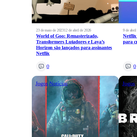
23 de maio de 2023
12 de abril de 2026
9 de abri
World of Goo: Remasterizado,
Netflix
Transformers Lutadores e Laya’s
para c
Horizon são lançados para assinantes
Netflix
0
0
Jogos
Notícias
Jogos