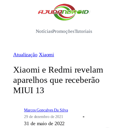
Pular
para
/
o
conteúdo
Notícias
Promoções
Tutoriais
Atualização
Xiaomi
Xiaomi e Redmi revelam
aparelhos que receberão
MIUI 13
Marcos Gonçalves Da Silva
29 de dezembro de 2021
31 de maio de 2022