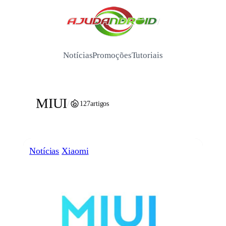
Pular
para
/
o
conteúdo
Notícias
Promoções
Tutoriais
MIUI
/
127
artigos
Notícias
Xiaomi