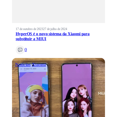
17 de outubro de 2023
27 de julho de 2024
HyperOS é o novo sistema da Xiaomi para
substituir a MIUI
0
Notícias
Xiaomi