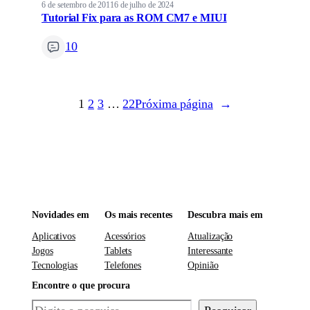
6 de setembro de 2011
6 de julho de 2024
Tutorial Fix para as ROM CM7 e MIUI
10
1
2
3
…
22
Próxima página
→
Novidades em
Os mais recentes
Descubra mais em
Aplicativos
Acessórios
Atualização
Jogos
Tablets
Interessante
Tecnologias
Telefones
Opinião
Encontre o que procura
Pesquisar