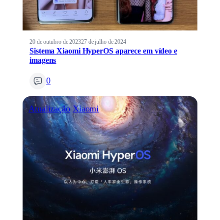
20 de outubro de 2023
27 de julho de 2024
Sistema Xiaomi HyperOS aparece em vídeo e
imagens
0
Atualização
Xiaomi