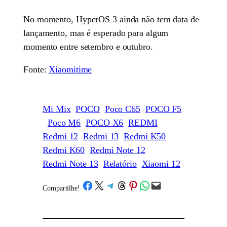
No momento, HyperOS 3 ainda não tem data de
lançamento, mas é esperado para algum
momento entre setembro e outubro.
Fonte:
Xiaomitime
Mi Mix
POCO
Poco C65
POCO F5
Poco M6
POCO X6
REDMI
Redmi 12
Redmi 13
Redmi K50
Redmi K60
Redmi Note 12
Redmi Note 13
Relatório
Xiaomi 12
Share on Facebook
Share on X
Share on Telegram
Share on Threads
Share on Pinterest
Share on WhatsApp
Email this Page
Compartilhe!
/