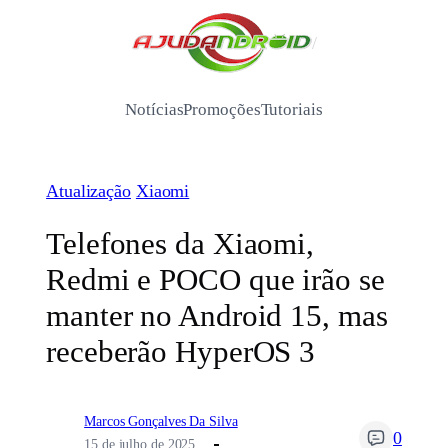
Pular
para
/
o
conteúdo
Notícias
Promoções
Tutoriais
Atualização
Xiaomi
Telefones da Xiaomi,
Redmi e POCO que irão se
manter no Android 15, mas
receberão HyperOS 3
Marcos Gonçalves Da Silva
0
15 de julho de 2025