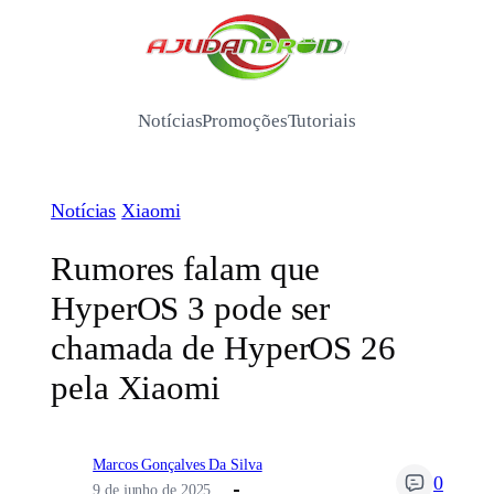
Pular
para
/
o
conteúdo
Notícias
Promoções
Tutoriais
Notícias
Xiaomi
Rumores falam que
HyperOS 3 pode ser
chamada de HyperOS 26
pela Xiaomi
Marcos Gonçalves Da Silva
0
9 de junho de 2025