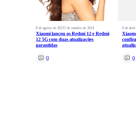
8 de agosto de 2023
5 de outubro de 2024
9 de abri
Xiaomi lançou os Redmi 12 e Redmi
Xiaom
12 5G com duas atualizações
confir
garantidas
atuali
0
0