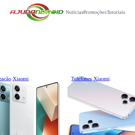
/
Notícias
Promoções
Tutoriais
zação
Xiaomi
Telefones
Xiaomi