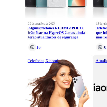
30 de setembro de 2025
15 de jul
Alguns telefones REDMI e POCO
Telefo
irão ficar na HyperOS 2, mas ainda
que ir
terão atualizações de segurança
mas re
16
0
Telefones
Xiaomi
Atuali