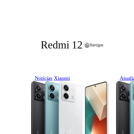
Pular
para
o
conteúdo
Redmi 12
/
8
artigos
Notícias
Xiaomi
Atuali