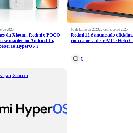
ho de 2025
16 de junho de 2023
22 de março de 2025
nes da Xiaomi, Redmi e POCO
Redmi 12 é anunciado oficialm
ão se manter no Android 15,
com câmera de 50MP e Helio G
ceberão HyperOS 3
0
zação
Xiaomi