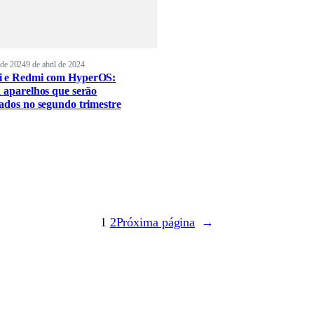
l de 2024
9 de abril de 2024
i e Redmi com HyperOS:
a aparelhos que serão
zados no segundo trimestre
1
2
Próxima página
→