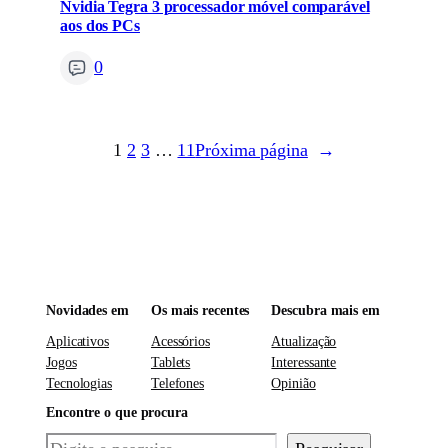
Nvidia Tegra 3 processador móvel comparável
aos dos PCs
0
1
2
3
…
11
Próxima página
→
Novidades em
Os mais recentes
Descubra mais em
Aplicativos
Acessórios
Atualização
Jogos
Tablets
Interessante
Tecnologias
Telefones
Opinião
Encontre o que procura
Pesquisar