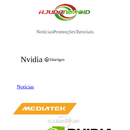
Pular
para
/
o
conteúdo
Notícias
Promoções
Tutoriais
Nvidia
/
64
artigos
Notícias