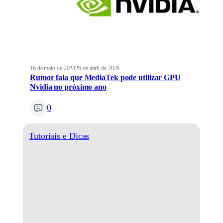
16 de maio de 2023
26 de abril de 2026
Rumor fala que MediaTek pode utilizar GPU
Nvidia no próximo ano
0
Tutoriais e Dicas